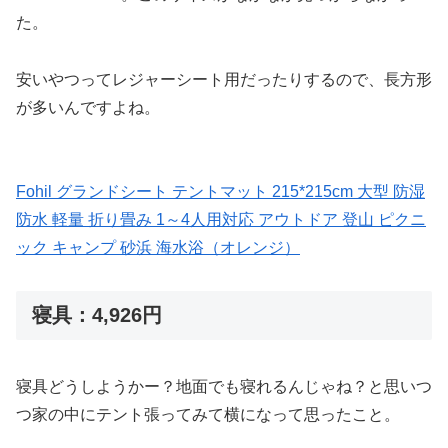
た。
安いやつってレジャーシート用だったりするので、長方形
が多いんですよね。
Fohil グランドシート テントマット 215*215cm 大型 防湿
防水 軽量 折り畳み 1～4人用対応 アウトドア 登山 ピクニ
ック キャンプ 砂浜 海水浴（オレンジ）
寝具：4,926円
寝具どうしようかー？地面でも寝れるんじゃね？と思いつ
つ家の中にテント張ってみて横になって思ったこと。