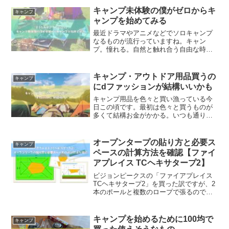
まっているポイントも投入します。笑
キャンプ未体験の僕がゼロからキ
キャンプ
50,000円は現金...
ャンプを始めてみる
最近ドラマやアニメなどでソロキャンプ
なるものが流行っていますね。キャン
プ。憧れる。自然と触れ合う自由な時
間。焚き火をジッと見つめながら、ゆっ
たりとした時間をお酒片手に過ごす。毎
年、家族や友人とバーベキューや川遊び
キャンプ・アウトドア用品買うの
キャンプ
などアウトドアでの遊びはしま...
にdファッションが結構いいかも
キャンプ用品を色々と買い漁っている今
日この頃です。最初は色々と買うものが
多くて結構お金がかかる。いつも通り
Amazonを中心に購入していますが、高額
なものはAmazonがあんまり安く無い。買
うものに合わせて色々なショッピングサ
オープンタープの貼り方と必要ス
キャンプ
イトを混ぜて購...
ペースの計算方法を確認【ファイ
アプレイス TCヘキサタープ2】
ビジョンピークスの「ファイアプレイス
TCヘキサタープ2」を買った訳ですが、2
本のポールと複数のロープで張るので、
なんか難しそう。でも動画とか見ている
と、ワンタッチタープより簡単に見えて
くるんですよね。ワンタッチタープは立
キャンプを始めるために100均で
キャンプ
ち上げの時、一人だ...