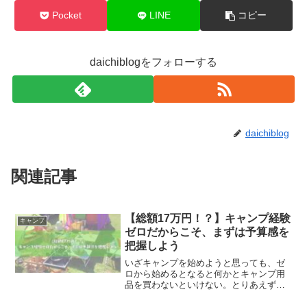
Pocket
LINE
コピー
daichiblogをフォローする
daichiblog
関連記事
【総額17万円！？】キャンプ経験
キャンプ
ゼロだからこそ、まずは予算感を
把握しよう
いざキャンプを始めようと思っても、ゼ
ロから始めるとなると何かとキャンプ用
品を買わないといけない。とりあえず嫁
さんをあれやこれやで説得して確保した
予算は50,000円。まあ無理なんで色々貯