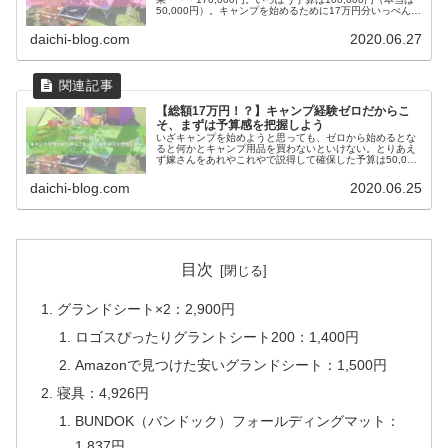
50,000円）。キャンプを始めるために17万円分いっぺんに
買う必要は無いけど、それでも予算から考えるとかなりの
厳選が必要そ...
daichi-blog.com
2020.06.27
【総額17万円！？】キャンプ経験ゼロだからこ
そ、まずは予算感を把握しよう
いざキャンプを始めようと思っても、ゼロから始めるとな
ると何かとキャンプ用品を買わないといけない。とりあえ
ず嫁さんをあれやこれやで説得して確保した予算は50,000
円。まあ無理なんで色々貯まっているポイントも投入しま
す。笑50,000円は現金...
daichi-blog.com
2020.06.25
目次
グランドシート×2：2,900円
ロゴスぴったりグラントシート200：1,400円
Amazonで見つけた安いグランドシート：1,500円
寝具：4,926円
BUNDOK（バンドック）フォールディングマット：
1,837円