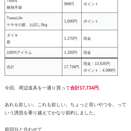
TRAN
999円
ポイント
耐熱手袋
TreesLife
1,600円
ポイント
ケヤキの薪 お試し5kg
ダイキ
1,270円
現金
薪
100均アイテム
1,320円
現金
現金：13,635円
合計
17,734円
ポイント：4,099円
今回、周辺道具を一通り買って
合計17,734円
。
あれも欲しい。これも欲しい。ちょっと良いやつを。って
いう誘惑を乗り越えてかなり節約しました。
前回分と合わせて