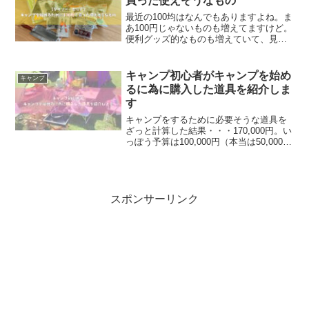
買った使えそうなもの
最近の100均はなんでもありますよね。ま
あ100円じゃないものも増えてますけど。
便利グッズ的なものも増えていて、見て
いるとアレコレ使いそうで、しかも100円
と思うとついつい買ってしまいます。そ
んな100均ですが、実は僕はあまり好きじ
キャンプ初心者がキャンプを始め
キャンプ
ゃない。...
るに為に購入した道具を紹介しま
す
キャンプをするために必要そうな道具を
ざっと計算した結果・・・170,000円。い
っぽう予算は100,000円（本当は50,000
円）。キャンプを始めるために17万円分
いっぺんに買う必要は無いけど、それで
も予算から考えるとかなりの厳選が必要
そ...
スポンサーリンク